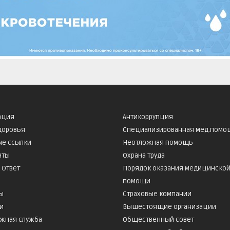
ация
Антикоррупция
доровья
Специализированная мед.помо
е ссылки
Неотложная помощь
нты
Охрана труда
 Ответ
Порядок оказания медицинско
помощи
ы
Страховые компании
ии
Вышестоящие организации
жная служба
Общественный совет