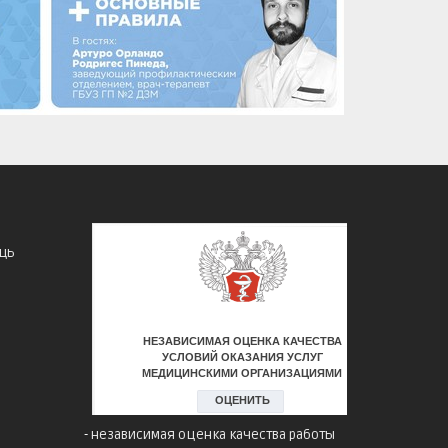
щь
й
-
независимая оценка качества работы