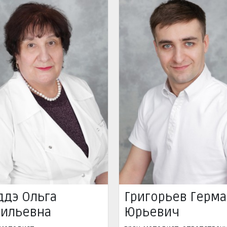
ддэ Ольга
Григорьев Герм
сильевна
Юрьевич