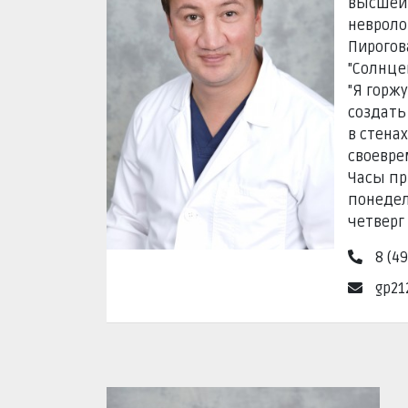
высшей 
невроло
Пирогов
"Солнцев
"Я горж
создать
в стена
своевре
Часы пр
понедель
четверг 
8 (49
gp21