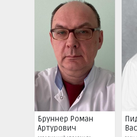
Пи
Бруннер Роман
Ва
Артурович