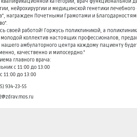
квалификационной категории, врач функциональной д
гии, нейрохирургии и медицинской генетики лечебного ф
а", награжден Почетными Грамотами и Благодарностям
о".
усь своей работой! Горжусь поликлиникой, а поликлиник
 молодой коллектив настоящих профессионалов, преданн
х нашего амбулаторного центра каждому пациенту буд
менно, качественно и милосердно."
иема главного врача:
ник с 11:00 до 13:00
с 11:00 до 13:00
5) 934-23-55
2@zdrav.mos.ru