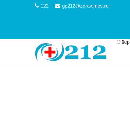
122
gp212@zdrav.mos.ru
Вер