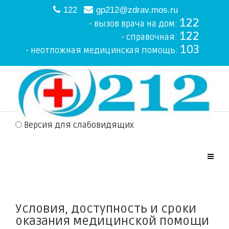
122
gp212@zdrav.mos.ru
122
- вызов врача на дом:
122
- справочная:
103
- неотложная медицинская помощь:
Версия для слабовидящих
Условия, доступность и сроки
оказания медицинской помощи