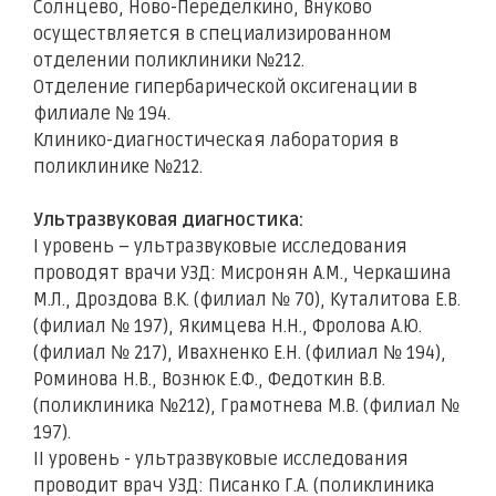
Солнцево, Ново-Переделкино, Внуково
осуществляется в специализированном
отделении поликлиники №212.
Отделение гипербарической оксигенации в
филиале № 194.
Клинико-диагностическая лаборатория в
поликлинике №212.
Ультразвуковая диагностика:
I уровень – ультразвуковые исследования
проводят врачи УЗД: Мисронян А.М., Черкашина
М.Л., Дроздова В.К. (филиал № 70), Куталитова Е.В.
(филиал № 197), Якимцева Н.Н., Фролова А.Ю.
(филиал № 217), Ивахненко Е.Н. (филиал № 194),
Роминова Н.В., Вознюк Е.Ф., Федоткин В.В.
(поликлиника №212), Грамотнева М.В. (филиал №
197).
II уровень - ультразвуковые исследования
проводит врач УЗД: Писанко Г.А. (поликлиника