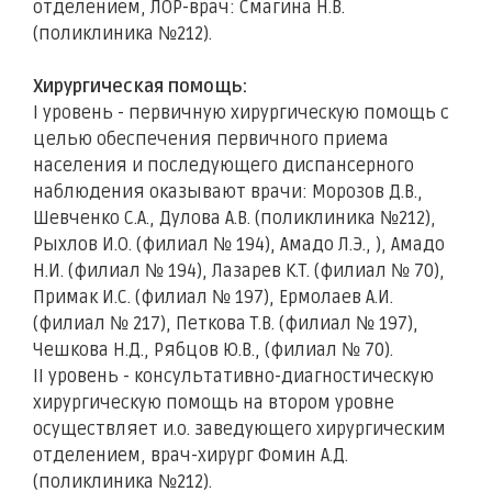
отделением, ЛОР-врач: Смагина Н.В.
(поликлиника №212).
Хирургическая помощь:
I уровень - первичную хирургическую помощь с
целью обеспечения первичного приема
населения и последующего диспансерного
наблюдения оказывают врачи: Морозов Д.В.,
Шевченко С.А., Дулова А.В. (поликлиника №212),
Рыхлов И.О. (филиал № 194), Амадо Л.Э., ), Амадо
Н.И. (филиал № 194), Лазарев К.Т. (филиал № 70),
Примак И.С. (филиал № 197), Ермолаев А.И.
(филиал № 217), Петкова Т.В. (филиал № 197),
Чешкова Н.Д., Рябцов Ю.В., (филиал № 70).
II уровень - консультативно-диагностическую
хирургическую помощь на втором уровне
осуществляет и.о. заведующего хирургическим
отделением, врач-хирург Фомин А.Д.
(поликлиника №212).