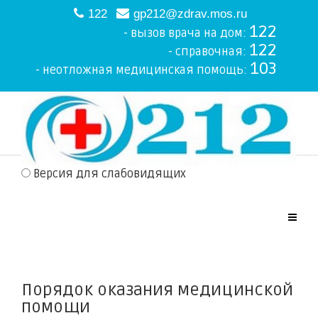
122
gp212@zdrav.mos.ru
122
- вызов врача на дом:
122
- справочная:
103
- неотложная медицинская помощь:
Версия для слабовидящих
Порядок оказания медицинской
помощи