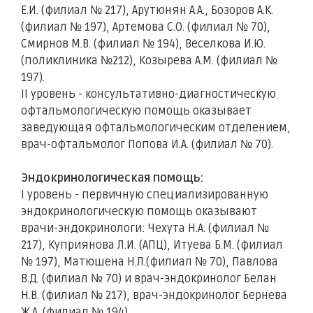
Е.И. (филиал № 217), Арутюнян А.А., Бозоров А.К.
(филиал № 197), Артемова С.О. (филиал № 70),
Смирнов М.В. (филиал № 194), Веселкова И.Ю.
(поликлиника №212), Козырева А.М. (филиал №
197).
II уровень - консультативно-диагностическую
офтальмологическую помощь оказывает
заведующая офтальмологическим отделением,
врач-офтальмолог Попова И.А. (филиал № 70).
Эндокринологическая помощь:
I уровень - первичную специализированную
эндокринологическую помощь оказывают
врачи-эндокринологи: Чехута Н.А. (филиал №
217), Куприянова Л.И. (АПЦ), Итуева Б.М. (филиал
№ 197), Матюшена Н.Л.(филиал № 70), Павлова
В.Д. (филиал № 70) и врач-эндокринолог Белан
Н.В. (филиал № 217), врач-эндокринолог Бернева
Ж.А. (филиал № 194).