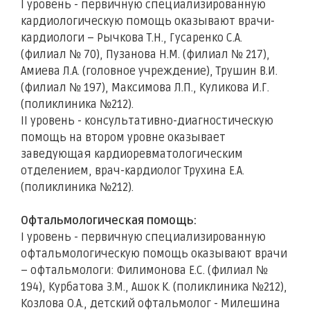
I уровень - первичную специализированную
кардиологическую помощь оказывают врачи-
кардиологи – Рычкова Т.Н., Гусаренко С.А.
(филиал № 70), Пузанова Н.М. (филиал № 217),
Амиева Л.А. (головное учреждение), Трушин В.И.
(филиал № 197), Максимова Л.П., Куликова И.Г.
(поликлиника №212).
II уровень - консультативно-диагностическую
помощь на втором уровне оказывает
заведующая кардиоревматологическим
отделением, врач-кардиолог Трухина Е.А.
(поликлиника №212).
Офтальмологическая помощь:
I уровень - первичную специализированную
офтальмологическую помощь оказывают врачи
– офтальмологи: Филимонова Е.С. (филиал №
194), Курбатова З.М., Ашок К. (поликлиника №212),
Козлова О.А., детский офтальмолог - Милешина