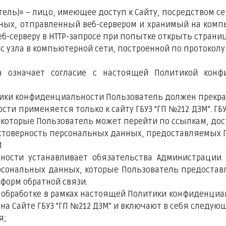
ватель)» – лицо, имеющее доступ к Сайту, посредством 
анных, отправленный веб-сервером и хранимый на ком
б-серверу в HTTP-запросе при попытке открыть страни
ес узла в компьютерной сети, построенной по протоколу 
та означает согласие с настоящей Политикой кон
литики конфиденциальности Пользователь должен прекра
ти применяется только к сайту ГБУЗ "ГП №212 ДЗМ". ГБУЗ
а которые Пользователь может перейти по ссылкам, дос
остоверность персональных данных, предоставляемых 
И
ьности устанавливает обязательства Администрации
ональных данных, которые Пользователь предоставл
форм обратной связи.
к обработке в рамках настоящей Политики конфиденци
на Сайте ГБУЗ "ГП №212 ДЗМ" и включают в себя следу
я;