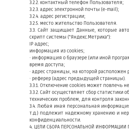
3.2.2. контактный телефон Пользователя;
3.2.3. адрес электронной почты (e-mail);
3.2.4. адрес регистрации;
3.2.5. место жительство Пользователя.
3.3. Сайт защищает Данные, которые авт
скрипт системы ("Яндекс.Метрика"):
IP адрес;
информация из cookies;
· информация о браузере (или иной програ
время доступа;
· адрес страницы, на которой расположен
· реферер (адрес предыдущей страницы).
3.3.1. Отключение cookies может повлечь 
3.3.2. Сайт осуществляет сбор статистики
технических проблем, для контроля зако
3.4. Любая иная персональная информац
т.д.) подлежит надежному хранению и нера
конфиденциальности.
4. ЦЕЛИ СБОРА ПЕРСОНАЛЬНОЙ ИНФОРМАЦИИ 