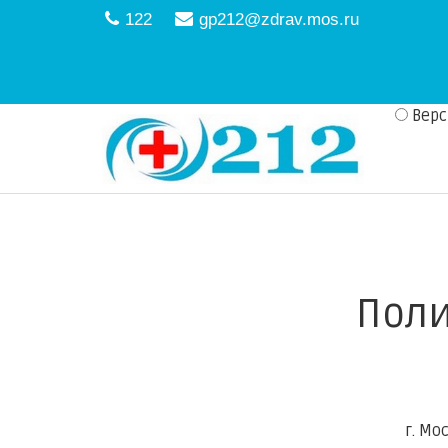
122
gp212@zdrav.mos.ru
Вер
Пол
г.