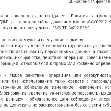
новлено 14 февраля 202
 персональных данных (далее – Политика конфиден
 ДЗМ", расположенный на доменном имени WWW.GP212-M
одуктов, используемых в ГБУЗ "ГП №212 ДЗМ".
ьности используются следующие термины:
инистрация)» – уполномоченные сотрудники на управле
осуществляет обработку персональных данных, а также
длежащих обработке, действия (операции), совершае
информация, относящаяся к прямо или косвенно опред
ых» - любое действие (операция) или совокупност
 или без использования таких средств с персона
уточнение (обновление, изменение), извлечение, ис
 блокирование, удаление, уничтожение персональных д
ьных данных» - обязательное для соблюдения Опе
не допускать их распространения без согласия су