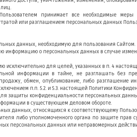
айного доступа, уничтожения, изменения, блокировани
 лиц.
с Пользователем принимает все необходимые мер
утратой или разглашением персональных данных Польз
альных данных, необходимую для пользования Сайтом.
нную информацию о персональных данных в случае изме
ию исключительно для целей, указанных в п. 4 насто
иальной информации в тайне, не разглашать без пр
 продажу, обмен, опубликование, либо разглашение
лючением п.п. 5.2. и 5.3. настоящей Политики Конфиде
 для защиты конфиденциальности персональных данны
нформации в существующем деловом обороте.
льных данных, относящихся к соответствующему Польз
вителя либо уполномоченного органа по защите прав 
рных персональных данных или неправомерных действи