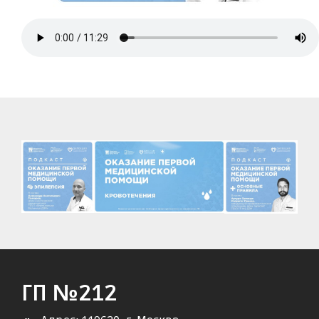
ГП №212